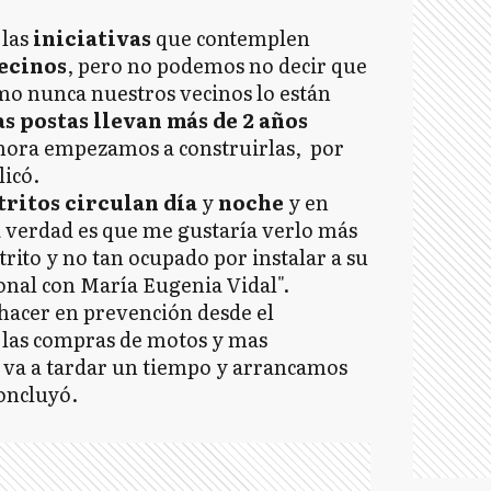
 las
iniciativas
que contemplen
ecinos
, pero no podemos no decir que
mo nunca nuestros vecinos lo están
s postas llevan más de 2 años
ahora empezamos a construirlas, por
licó.
tritos circulan día
y
noche
y en
a verdad es que me gustaría verlo más
strito y no tan ocupado por instalar a su
onal con María Eugenia Vidal".
 hacer en prevención desde el
 las compras de motos y mas
ón va a tardar un tiempo y arrancamos
oncluyó.