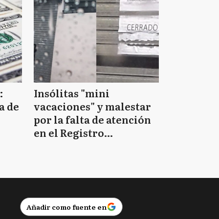
:
Insólitas "mini
a de
vacaciones" y malestar
por la falta de atención
en el Registro
Provincial de las
Personas
Añadir como fuente en