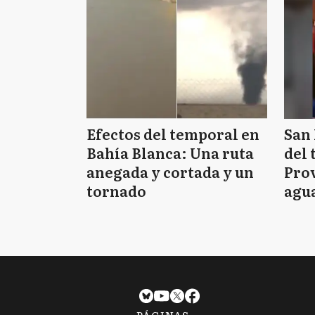
Efectos del temporal en
San 
Bahía Blanca: Una ruta
del 
anegada y cortada y un
Prov
tornado
agua
tie