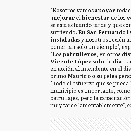
"Nosotros vamos
apoyar
todas
mejorar
el
bienestar
de los
v
se está actuando tarde y que co
sufriendo.
En San Fernando la
instaladas
y nosotros recién 
poner tan solo un ejemplo", exp
"Los
patrulleros
, en otros
dis
Vicente López solo
de
día
. L
en acción al intendente en el di
primo Mauricio o su pelea pers
"Todo el esfuerzo que se pueda
municipio es importante, como
patrullajes, pero la capacitaci
muy tarde lamentablemente", c
Ads