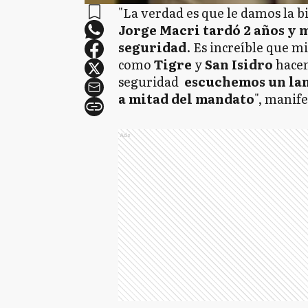
"La verdad es que le damos la b
Jorge Macri tardó 2 años y 
seguridad
. Es increíble que m
como
Tigre
y
San Isidro
hacen
seguridad
escuchemos un lan
a mitad del mandato
", manife
Ads