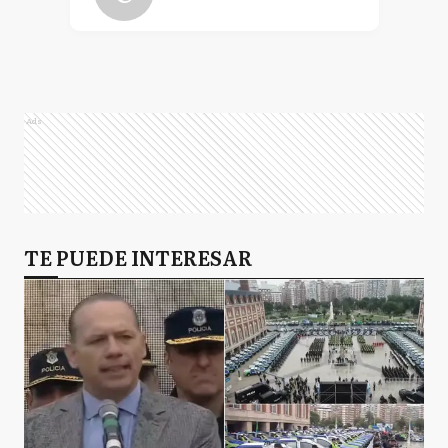
ED
Exaltación de la Cruz
Ads
P
Pergamino
R
TE PUEDE INTERESAR
Ramallo
R
Rojas
S
Salto