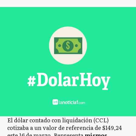
El dólar contado con liquidación (CCL)
cotizaba a un valor de referencia de $149,24
este 16 de marzo. Representa
mismos