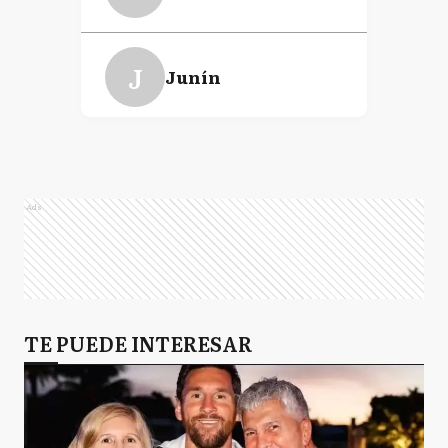
J
Junín
M
Morón
Ads
T
Tigre
BA
TE PUEDE INTERESAR
Buenos Aires