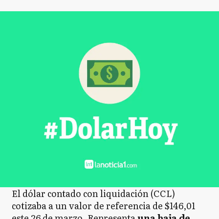
El dólar contado con liquidación (CCL)
cotizaba a un valor de referencia de $146,01
este 26 de marzo. Representa
una baja de