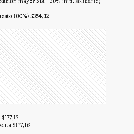
zación mayorista + 30% imp. solidario)
esto 100%) $354,32
$177,13
nta $177,16