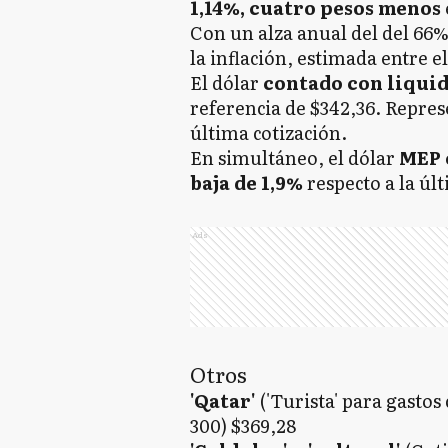
1,14%, cuatro pesos menos
Con un alza anual del del 66%,
la inflación, estimada entre e
El dólar
contado con liqui
referencia de $342,36. Repre
última cotización.
En simultáneo, el dólar
MEP 
baja de 1,9%
respecto a la úl
Ads
Otros
'Qatar'
('Turista' para gasto
300) $369,28