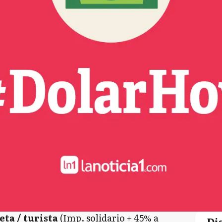
eta / turista
(Imp. solidario + 45% a
Di