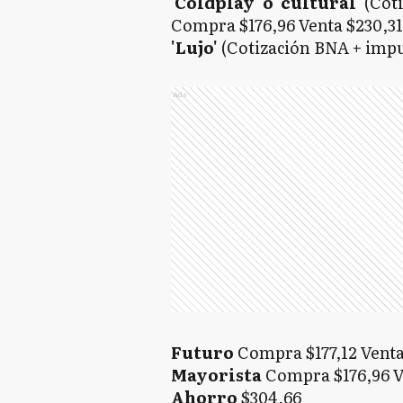
'Coldplay' o 'cultural'
(Coti
Compra $176,96 Venta $230,31
'Lujo'
(Cotización BNA + impu
Ads
Futuro
Compra $177,12 Venta 
Mayorista
Compra $176,96 Ve
Ahorro
$304,66