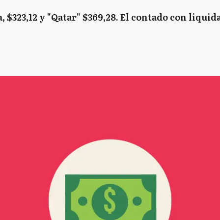
a, $323,12 y "Qatar" $369,28. El contado con liquida