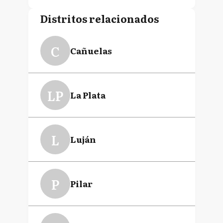
Distritos relacionados
C
Cañuelas
LP
La Plata
L
Luján
P
Pilar