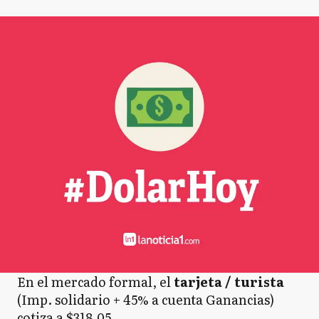
En el mercado formal, el
tarjeta / turista
(Imp. solidario + 45% a cuenta Ganancias)
cotiza a $318,05