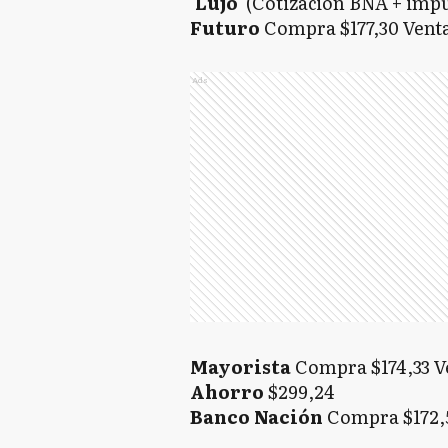
'Lujo'
(Cotización BNA + impu
Futuro
Compra $177,30 Venta
Ads
Mayorista
Compra $174,33 Ve
Ahorro
$299,24
Banco Nación
Compra $172,5