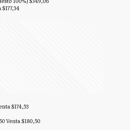
esto 100%) $349,06
 $177,34
nta $174,53
0 Venta $180,50