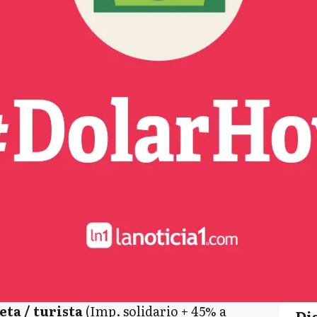
eta / turista
(Imp. solidario + 45% a
Di