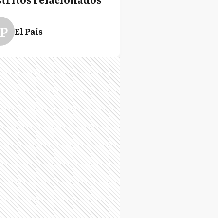
P
El País