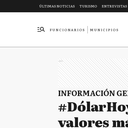
ÚLTIMAS NOTICIAS
TURISMO
ENTREVISTAS
FUNCIONARIOS
MUNICIPIOS
EMPRESAS
Ads
INFORMACIÓN G
#DólarHoy:
valores má