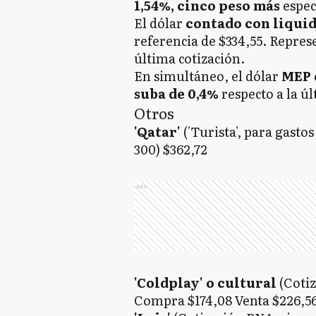
1,54%, cinco peso más
espec
El dólar
contado con liqui
referencia de $334,55. Repre
última cotización.
En simultáneo, el dólar
MEP 
suba de 0,4%
respecto a la úl
Otros
'Qatar'
('Turista', para gast
300) $362,72
Ads
'Coldplay' o cultural
(Cotiz
Compra $174,08 Venta $226,5