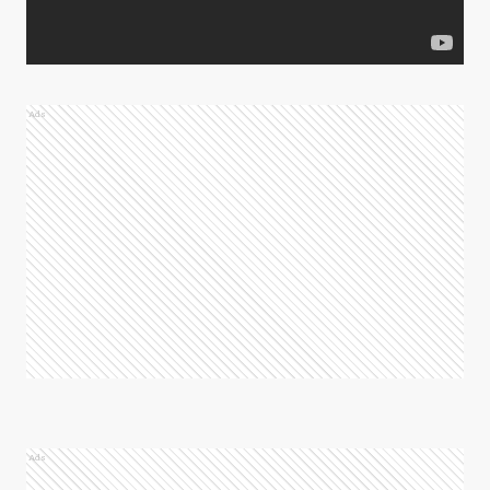
Ads
Ads