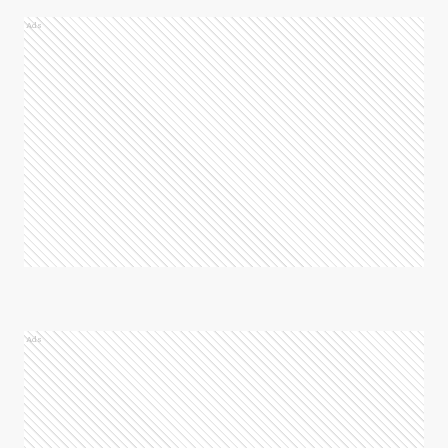
Ads
Ads