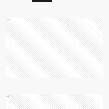
Ads
Ads