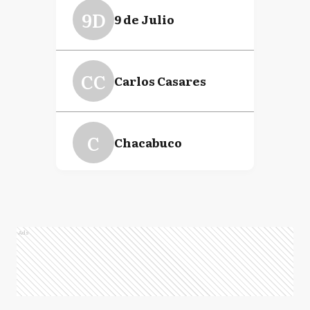
9D
9 de Julio
CC
Carlos Casares
C
Chacabuco
AA
Adolfo Alsina
Ads
CP
Coronel Pringles