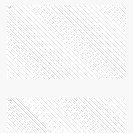
Ads
Ads