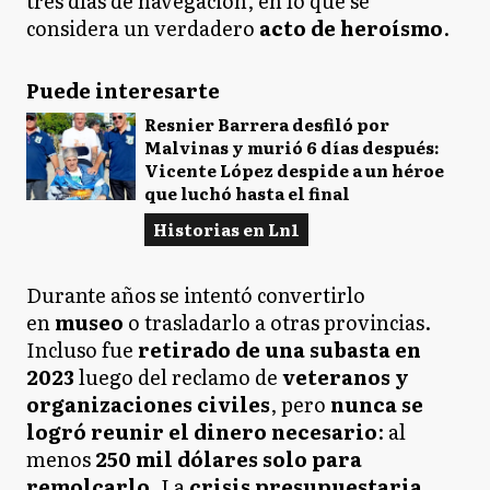
tres días de navegación, en lo que se
considera un verdadero
acto de heroísmo
.
Puede interesarte
Resnier Barrera desfiló por
Malvinas y murió 6 días después:
Vicente López despide a un héroe
que luchó hasta el final
Historias en Ln1
Durante años se intentó convertirlo
en
museo
o trasladarlo a otras provincias.
Incluso fue
retirado de una subasta en
2023
luego del reclamo de
veteranos y
organizaciones civiles
, pero
nunca se
logró reunir el dinero necesario
: al
menos
250 mil dólares solo para
remolcarlo
. La
crisis presupuestaria