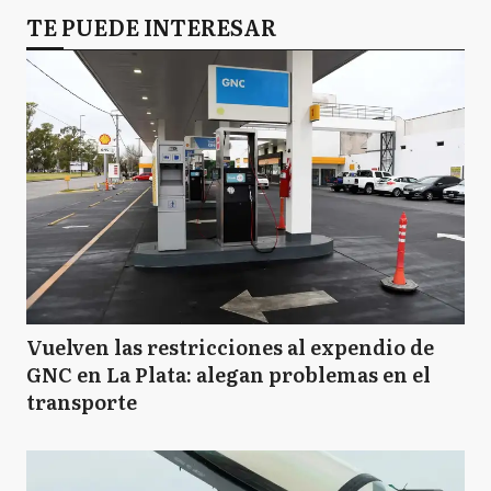
CS
TE PUEDE INTERESAR
Coronel Suarez
D
Daireaux
GV
General Villegas
J
Junín
Vuelven las restricciones al expendio de
GNC en La Plata: alegan problemas en el
transporte
O
Olavarría