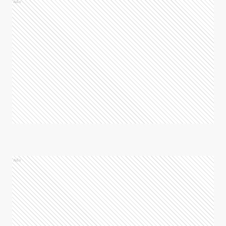
Ads
Ads