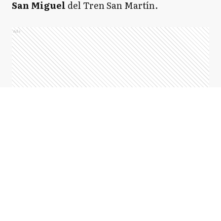
San Miguel
del Tren San Martín.
Ads
Según informó el medio local
Diario Efecto
,
alrededor de las
07.30 de este jueves
, una
formación que se dirigía hacia Retiro,
protagonizó un
arrollamiento fatal.