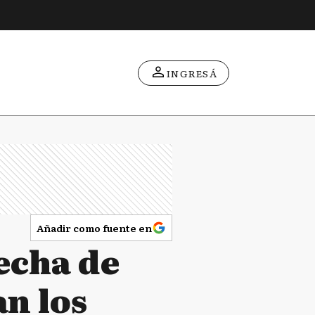
INGRESÁ
Añadir como fuente en
echa de
an los