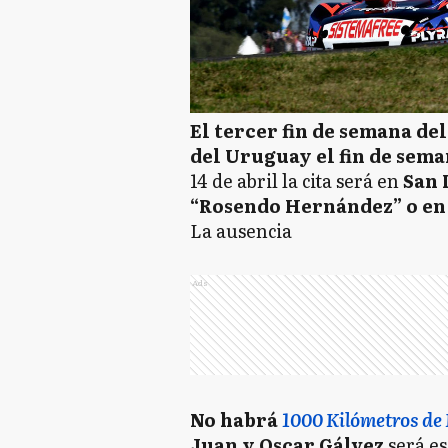
El tercer fin de semana de
del Uruguay el fin de sema
14 de abril la cita será en
San L
“Rosendo Hernández” o en 
La ausencia
Ads
No habrá
1000 Kilómetros de
Juan y Oscar Gálvez
será e