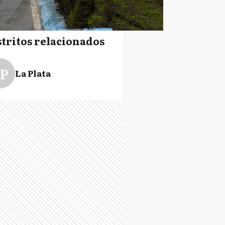
stritos relacionados
P
La Plata