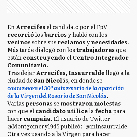
En
Arrecifes
el candidato por el FpV
recorrió
los
barrios
y habló con los
vecinos
sobre sus
reclamos
y
necesidades
.
Más tarde dialogó con los
trabajadores
que
están
construyendo
el
Centro
Integrador
Comunitario
.
Tras dejar
Arrecifes
,
Insaurralde
llegó a la
ciudad de
San Nicol
ás, en donde se
conmemora el 30º aniversario de la aparición
de la Virgen del Rosario de San Nicolás
.
Varias
personas
se
mostraron molestas
con que el
candidato utilice
la
fecha
para
hacer
campaña
. El usuario de Twitter
@Montgomery1945 publicó: "@minsaurralde
Otra vez usando a la Virgen para hacer