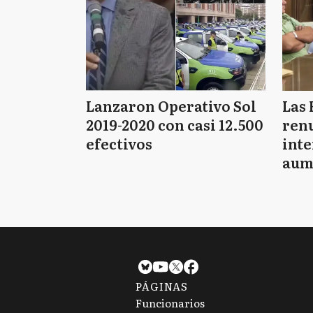
Lanzaron Operativo Sol
Las 
2019-2020 con casi 12.500
renu
efectivos
int
aum
pago
PÁGINAS
Funcionarios