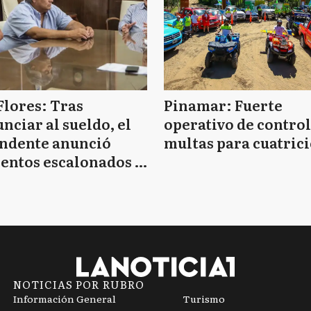
Flores: Tras
Pinamar: Fuerte
nciar al sueldo, el
operativo de control
endente anunció
multas para cuatrici
entos escalonados y
 de bono sin fecha
NOTICIAS POR RUBRO
Información General
Turismo