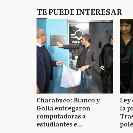
TE PUEDE INTERESAR
Chacabuco: Bianco y
Ley 
Golía entregaron
la p
computadoras a
Tras
estudiantes e
polé
inauguraron
apro