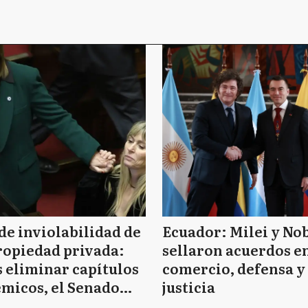
de inviolabilidad de
Ecuador: Milei y No
ropiedad privada:
sellaron acuerdos e
 eliminar capítulos
comercio, defensa y
micos, el Senado
justicia
bó el proyecto de