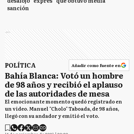
desalojo “exprés” que obtuvo media
SC
San Cayetano
sanción
T
Tandil
Ads
T
Tordillo
POLÍTICA
Añadir como fuente en
Bahía Blanca: Votó un hombre
VG
de 98 años y recibió el aplauso
Villa Gesell
de las autoridades de mesa
El emocionante momento quedó registrado en
un video. Manuel "Cholo" Taboada, de 98 años,
llegó con su andador y emitió el voto.