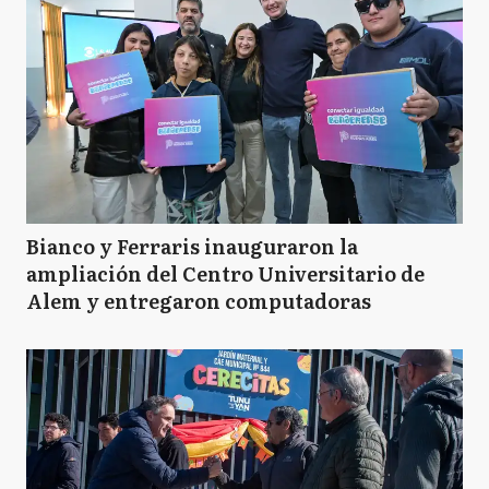
GL
General Lavalle
GM
General Madariaga
GP
General Paz
Bianco y Ferraris inauguraron la
ampliación del Centro Universitario de
Alem y entregaron computadoras
GP
General Pueyrredón
LC
La Costa