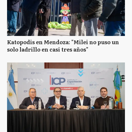
LF
Las Flores
L
Lezama
Katopodis en Mendoza: "Milei no puso un
solo ladrillo en casi tres años"
L
Lobería
M
Maipú
MC
Mar Chiquita