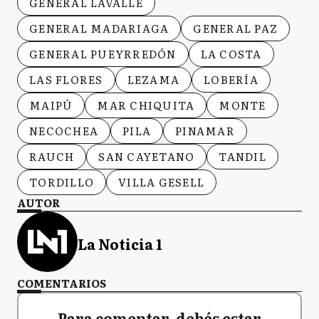
GENERAL LAVALLE
GENERAL MADARIAGA
GENERAL PAZ
GENERAL PUEYRREDÓN
LA COSTA
LAS FLORES
LEZAMA
LOBERÍA
MAIPÚ
MAR CHIQUITA
MONTE
NECOCHEA
PILA
PINAMAR
RAUCH
SAN CAYETANO
TANDIL
TORDILLO
VILLA GESELL
AUTOR
La Noticia 1
COMENTARIOS
Para comentar, debés estar