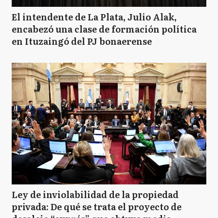
M
Monte
El intendente de La Plata, Julio Alak,
encabezó una clase de formación política
en Ituzaingó del PJ bonaerense
N
Necochea
P
Pila
P
Pinamar
R
Rauch
Ley de inviolabilidad de la propiedad
privada: De qué se trata el proyecto de