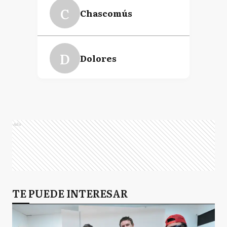
C
Chascomús
D
Dolores
GA
General Alvarado
Ads
GB
General Belgrano
GG
TE PUEDE INTERESAR
General Guido