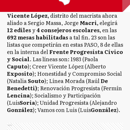
Vicente López,
distrito del macrista ahora
aliado a Sergio Massa, Jorge
Macri,
elegirá
12 ediles
y
4 consejeros escolares,
en las
692 mesas habilitadas
a tal fin. 23 son las
listas que competirán en estas PASO, 8 de ellas
en la interna del
Frente Progresista Cívico
y Social
. Las líneas son: 1983 (Paola
Caputo
); Creer Vicente López (Alberto
Exposito
); Honestidad y Compromiso Social
(Natalia
Souto
); Línea Morada (Raúl
De
Benedetti)
; Renovación Progresista (Fermín
Lencina
); Socialismo y Participación
(Luis
Soria
); Unidad Progresista (Alejandro
González
); Vamos con Luis (Luis
González
).
Ads