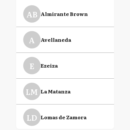
Nicolás Pablo
Mantegazza
AB
Almirante Brown
Mayra Soledad Mendoza
A
Avellaneda
Gustavo Adolfo
Menéndez
E
Ezeiza
LM
La Matanza
LD
Lomas de Zamora