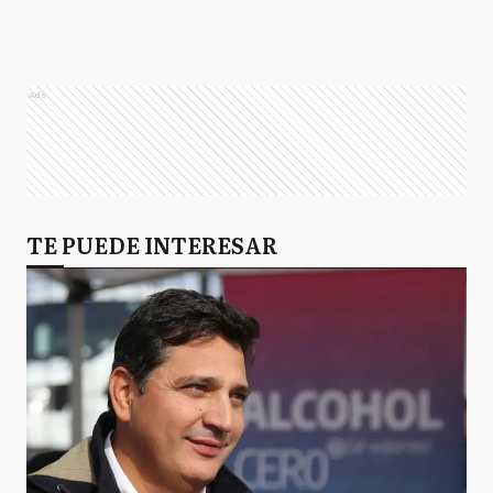
M
Merlo
Ads
M
Moreno
Q
TE PUEDE INTERESAR
Quilmes
SV
San Vicente