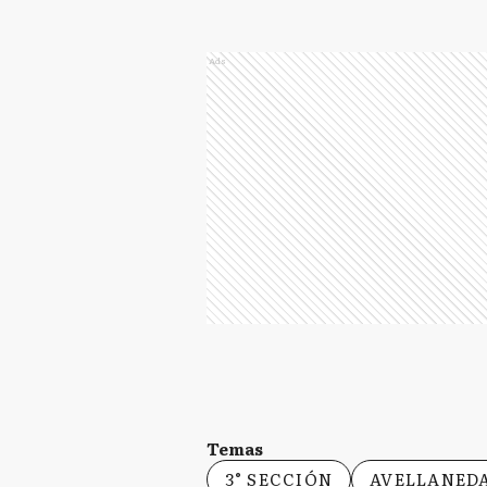
Ads
Temas
3° SECCIÓN
AVELLANED