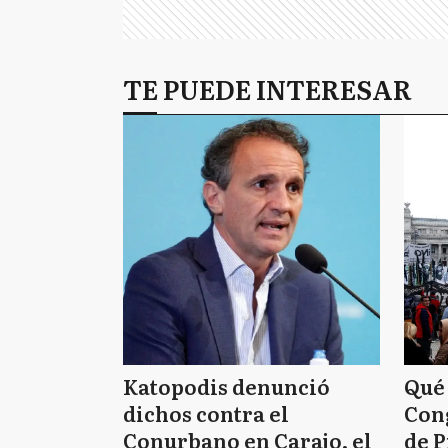
TE PUEDE INTERESAR
Katopodis denunció
Qué
dichos contra el
Cong
Conurbano en Carajo, el
de P