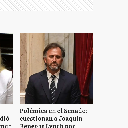
Polémica en el Senado:
idió
cuestionan a Joaquín
ynch
Benegas Lynch por