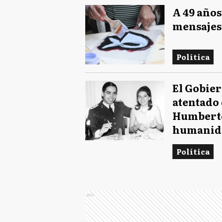
A 49 años
mensajes
Política
El Gobier
atentado 
Humberto
humanid
Política
Ads