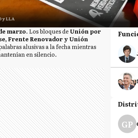
O y LLA
 de marzo
. Los bloques de
Unión por
Funci
se, Frente Renovador y Unión
alabras alusivas a la fecha mientras
mantenían en silencio.
Distri
GP