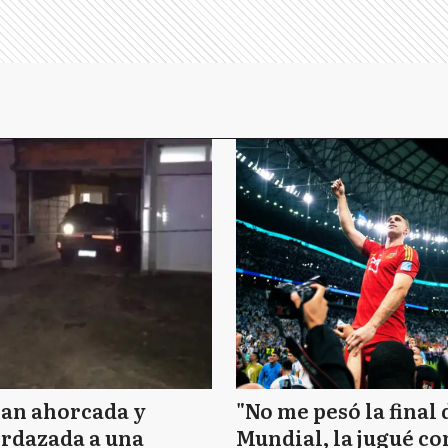
lan ahorcada y
"No me pesó la final 
rdazada a una
Mundial, la jugué c