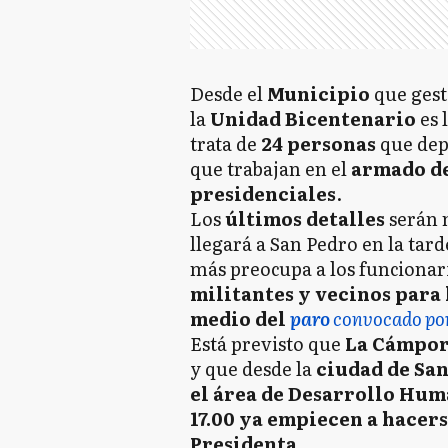
Desde el
Municipio
que ges
la
Unidad Bicentenario
es 
trata de
24 personas
que dep
que trabajan en el
armado de 
presidenciales
.
Los
últimos detalles
serán 
llegará a San Pedro en la tard
más preocupa a los funcionar
militantes y vecinos para 
medio del
paro
convocado po
Está previsto que
La Cámpo
y que desde la
ciudad de Sa
el área de Desarrollo Hu
17.00 ya empiecen a hacers
Presidenta
.