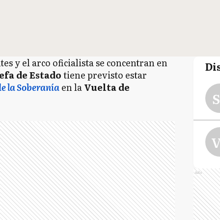
es y el arco oficialista se concentran en
Di
efa de Estado
tiene previsto estar
de la Soberanía
en la
Vuelta de
S
V
Ads