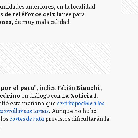
unidades anteriores, en la localidad
 de teléfonos celulares
para
ones
, de muy mala calidad
por el paro"
, indica Fabián
Bianchi
,
pedrino
en diálogo con
La Noticia 1
.
irtió esta mañana que
será imposible a los
esarrollar sus tareas
. Aunque no hubo
 los
cortes de ruta
previstos dificultarán la
.