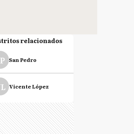
stritos relacionados
P
San Pedro
L
Vicente López