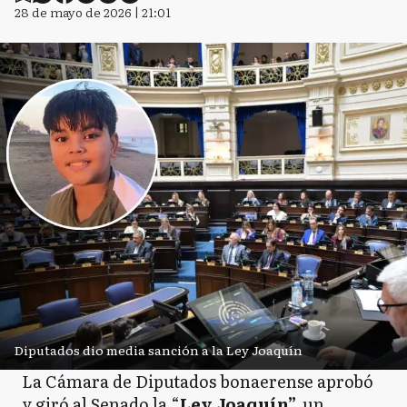
28 de mayo de 2026 | 21:01
Diputados dio media sanción a la Ley Joaquín
La Cámara de Diputados bonaerense aprobó
y giró al Senado la “
Ley Joaquín”,
un