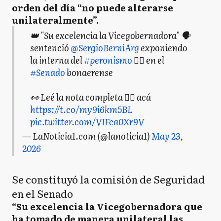
orden del día “no puede alterarse
unilateralmente”.
👑 "Su excelencia la Vicegobernadora" 🗣️
sentenció
@SergioBerniArg
exponiendo
la interna del
#peronismo
✌🏽 en el
#Senado
bonaerense
👀 Leé la nota completa ✍🏻 acá
https://t.co/my9i6km5BL
pic.twitter.com/VIFca0Xr9V
— LaNoticia1.com (@lanoticia1)
May 23,
2026
Se constituyó la comisión de Seguridad
en el Senado
“Su excelencia la Vicegobernadora que
ha tomado de manera unilateral las