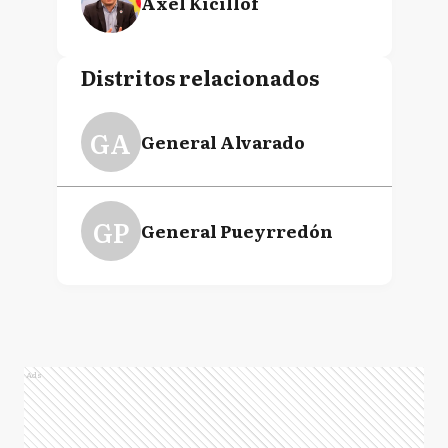
Axel Kicillof
Distritos relacionados
GA
General Alvarado
GP
General Pueyrredón
Ads