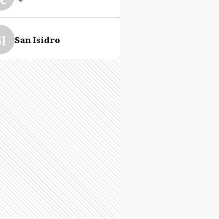
I
San Isidro
M
San Miguel
L
Vicente López