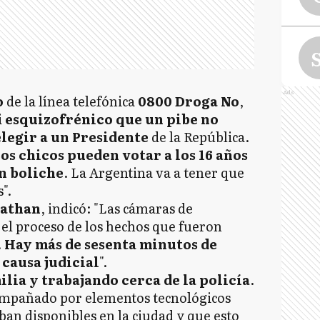
S
Ads
o
de la línea telefónica
0800 Droga No
,
S
i
esquizofrénico que un pibe no
elegir a un Presidente
de la República.
os chicos pueden votar a los 16 años
n boliche
. La Argentina va a tener que
V
".
nathan
, indicó: "Las cámaras de
el proceso de los hechos que fueron
.
Hay más de sesenta minutos de
 causa judicial
".
ilia y trabajando cerca de la policía
.
ompañado por elementos tecnológicos
an disponibles en la ciudad y que esto