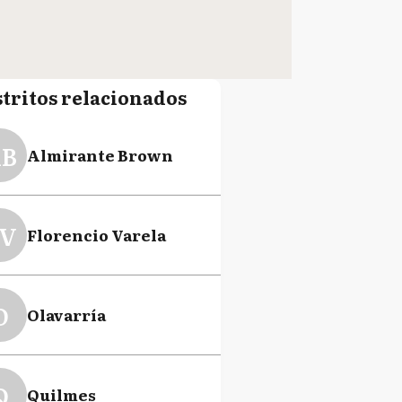
stritos relacionados
B
Almirante Brown
V
Florencio Varela
O
Olavarría
Q
Quilmes