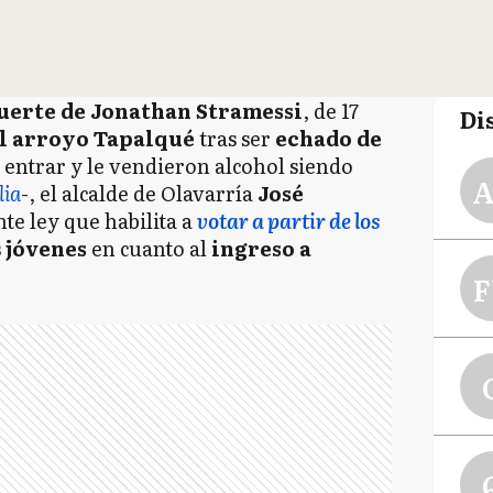
erte de Jonathan Stramessi
, de 17
Di
el arroyo Tapalqué
tras ser
echado de
entrar y le vendieron alcohol siendo
A
lia
-, el alcalde de Olavarría
José
nte ley que habilita a
votar a partir de los
s
jóvenes
en cuanto al
ingreso a
F