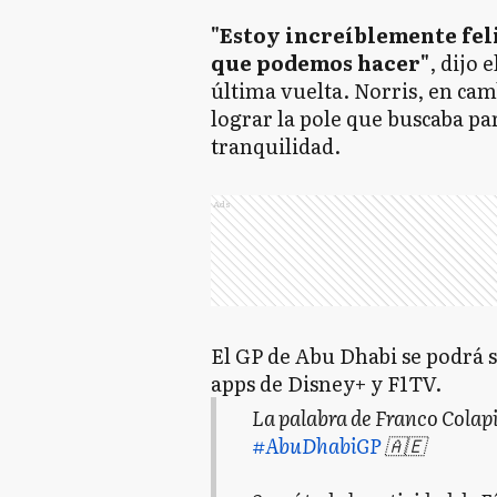
"Estoy increíblemente feli
que podemos hacer"
, dijo 
última vuelta. Norris, en cam
lograr la pole que buscaba pa
tranquilidad.
Ads
El GP de Abu Dhabi se podrá s
apps de Disney+ y F1TV.
La palabra de Franco Colapin
#AbuDhabiGP
🇦🇪