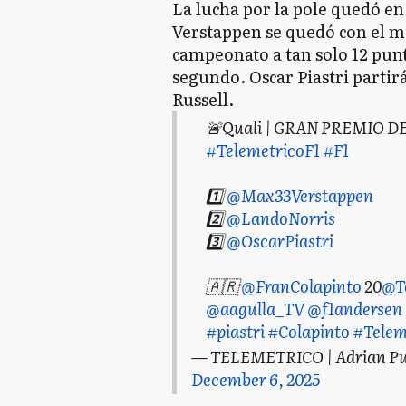
La lucha por la pole quedó en
Verstappen se quedó con el mej
campeonato a tan solo 12 punt
segundo. Oscar Piastri partir
Russell.
🚨Quali | GRAN PREMIO D
#TelemetricoF1
#F1
1️⃣
@Max33Verstappen
2️⃣
@LandoNorris
3️⃣
@OscarPiastri
🇦🇷
@FranColapinto
20
@T
@aagulla_TV
@f1andersen
#piastri
#Colapinto
#Telem
— TELEMETRICO | Adrian Puent
December 6, 2025