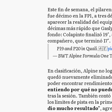
Este fin de semana, el pilare
fue décimo en la FP1, a tres d
aparecer la realidad del equi
décimas más rápido que Gasly
fondo: Colapinto finalizó 19°
compañero, que terminó 17°.
P19 and P20 in Quali 🇦🇪
p
— BWT Alpine Formula One 
En clasificación, Alpine no l
quedó nuevamente eliminado 
poder encontrar rendimiento
entiendo por qué no puedo
tras la sesión. También contó
los límites de pista en la pri
dio mucho resultado"
, agr