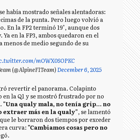
nse había mostrado señales alentadoras:
écimas de la punta. Pero luego volvió a
po. En la FP2 terminó 19°, aunque dos
. Ya en la FP3, ambos quedaron en el
, a menos de medio segundo de su
ic.twitter.com/mOWX0SOPKC
Team (@AlpineF1Team)
December 6, 2025
ogró revertir el panorama. Colapinto
en la Q1 y se mostró frustrado por no
.
"Una qualy mala, no tenía grip… no
 extraer más en la qualy"
, se lamentó
 que le borraron dos tiempos por exceder
mera curva:
"Cambiamos cosas pero no
egó.