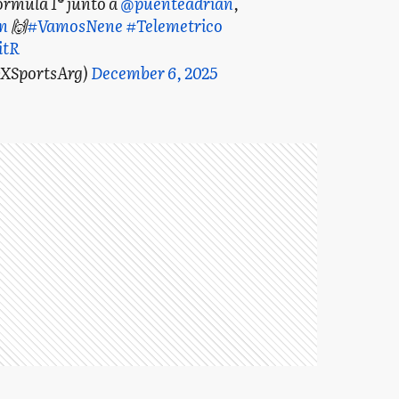
órmula 1®️ junto a
@puenteadrian
,
n
🙌
#VamosNene
#Telemetrico
itR
OXSportsArg)
December 6, 2025