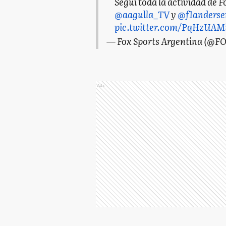
Seguí toda la actividad de F
@aagulla_TV
y
@f1anderse
pic.twitter.com/PqHzUAM
— Fox Sports Argentina (@F
Ads