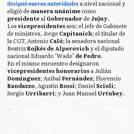
designó nuevas autoridades
a nivel nacional y
eligió de
manera unánime
como
presidente
al
Gobernador
de
Jujuy
.
Los
vicepresidentes
son: el jefe de Gabinete
de ministros, Jorge
Capitanich
; el titular de
la CGT, Antonio
Caló
; la senadora nacional
Beatriz
Rojkés de Alperovich
y el diputado
nacional Eduardo "Wado"
de Pedro
.
En el mismo encuentro designaron
vicepresidentes
honorarios
a Julián
Domínguez
; Aníbal
Fernández
; Florencio
Randazzo
, Agustín
Rossi
; Daniel
Scioli
;
Sergio
Urribarri
; y Juan Manuel
Urtubey
.
Ads