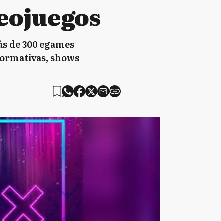
eojuegos
ás de 300 egames
formativas, shows