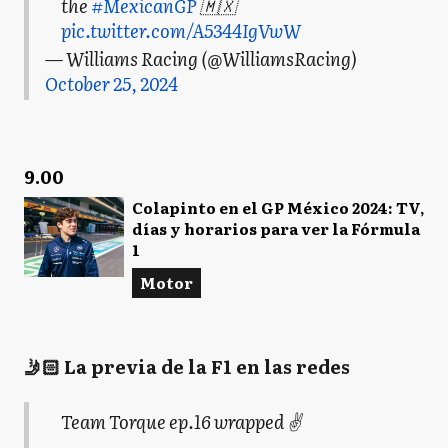
the
#MexicanGP
🇲🇽
pic.twitter.com/A5344IgVwW
— Williams Racing (@WilliamsRacing)
October 25, 2024
9.00
Colapinto en el GP México 2024: TV,
días y horarios para ver la Fórmula
1
Motor
🤳🏻 La previa de la F1 en las redes
Team Torque ep.16 wrapped ✌️