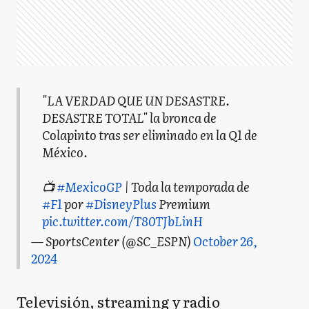
"LA VERDAD QUE UN DESASTRE.
DESASTRE TOTAL" la bronca de
Colapinto tras ser eliminado en la Q1 de
México.
📺
#MexicoGP
| Toda la temporada de
#F1
por
#DisneyPlus
Premium
pic.twitter.com/T80TJbLinH
— SportsCenter (@SC_ESPN)
October 26,
2024
Televisión, streaming y radio