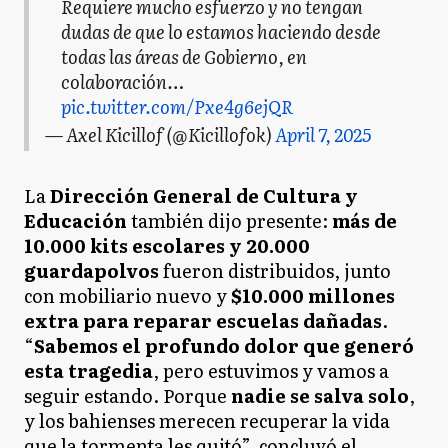
Requiere mucho esfuerzo y no tengan
dudas de que lo estamos haciendo desde
todas las áreas de Gobierno, en
colaboración…
pic.twitter.com/Pxe4g6ejQR
— Axel Kicillof (@Kicillofok)
April 7, 2025
La
Dirección General de Cultura y
Educación
también dijo presente:
más de
10.000 kits escolares y 20.000
guardapolvos
fueron distribuidos, junto
con mobiliario nuevo y
$10.000 millones
extra para reparar escuelas dañadas
.
“
Sabemos el profundo dolor que generó
esta tragedia
, pero estuvimos y vamos a
seguir estando. Porque
nadie se salva solo
,
y los bahienses merecen recuperar la vida
que la tormenta les quitó”, concluyó el