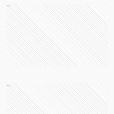
Ads
Ads