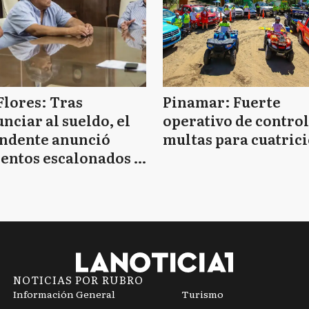
Flores: Tras
Pinamar: Fuerte
nciar al sueldo, el
operativo de control
endente anunció
multas para cuatrici
entos escalonados y
 de bono sin fecha
NOTICIAS POR RUBRO
Información General
Turismo