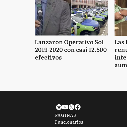
Lanzaron Operativo Sol
Las 
2019-2020 con casi 12.500
renu
efectivos
int
aum
pago
PÁGINAS
Funcionarios