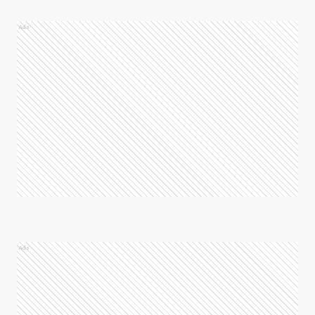
Ads
Ads