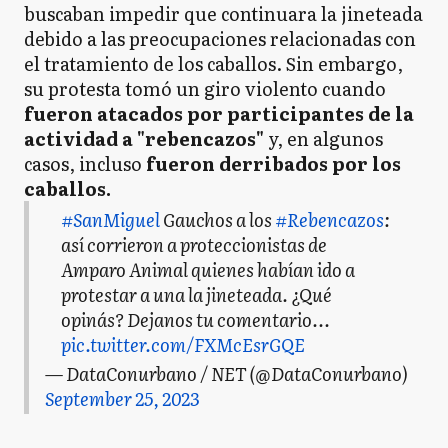
buscaban impedir que continuara la jineteada
debido a las preocupaciones relacionadas con
el tratamiento de los caballos. Sin embargo,
su protesta tomó un giro violento cuando
fueron atacados por participantes de la
actividad a "rebencazos"
y, en algunos
casos, incluso
fueron derribados por los
caballos.
#SanMiguel
Gauchos a los
#Rebencazos
:
así corrieron a proteccionistas de
Amparo Animal quienes habían ido a
protestar a una la jineteada. ¿Qué
opinás? Dejanos tu comentario...
pic.twitter.com/FXMcEsrGQE
— DataConurbano / NET (@DataConurbano)
September 25, 2023