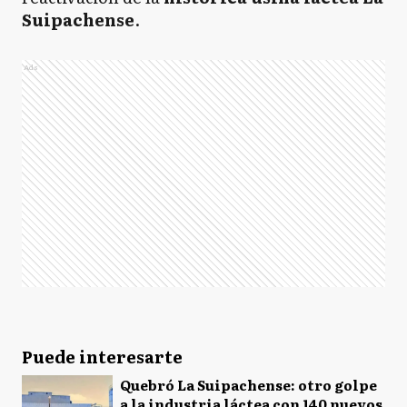
Suipachense
.
Ads
Puede interesarte
Quebró La Suipachense: otro golpe
a la industria láctea con 140 nuevos