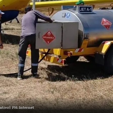
ativo
|
PH: Internet