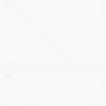
Ads
Ads