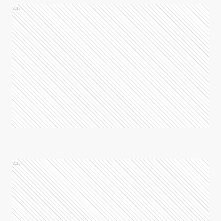
Ads
Ads