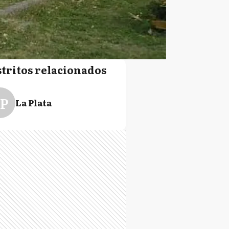
stritos relacionados
P
La Plata