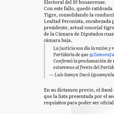
Electoral del PJ bonaerense.
Con este fallo, quedó ratificada
Tigre, consolidando la conducció
Lealtad Peronista, encabezada 
presidente, actual concejal tig
de la Cámara de Diputados cuand
cámara baja.
La Justicia nos dio la razón y r
Partidaria de que
@ZamoraJu
Confirmó la proclamación de n
estaremos al frente del Partid
— Luis Samyn Ducó (@samynlu
En su dictamen previo, el fisca
que la lista presentada por el 
requisitos para poder ser oficia