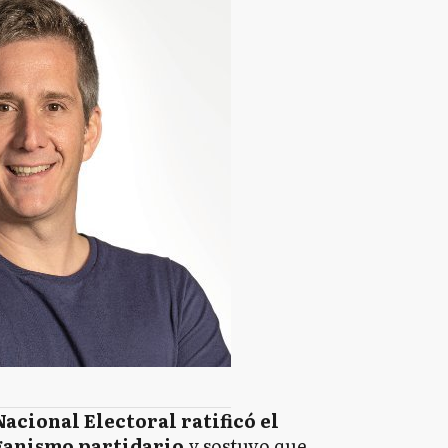
acional Electoral ratificó el
ganismo partidario
y sostuvo que