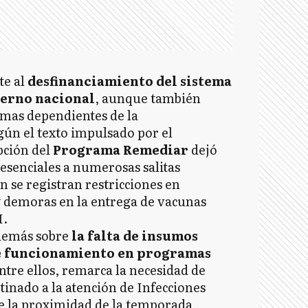
te al
desfinanciamiento del sistema
ierno nacional
, aunque también
amas dependientes de la
ún el texto impulsado por el
pción del
Programa Remediar
dejó
esenciales a numerosas salitas
n se registran restricciones en
y demoras en la entrega de vacunas
I.
además sobre
la falta de insumos
e funcionamiento en programas
Entre ellos, remarca la necesidad de
inado a la atención de Infecciones
te la proximidad de la temporada