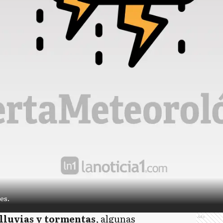
es.
 lluvias y tormentas
, algunas
Ads