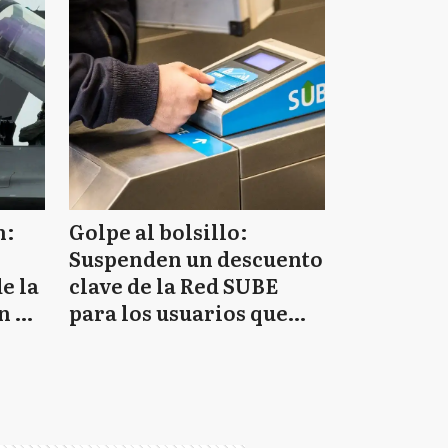
n:
Golpe al bolsillo:
Suspenden un descuento
e la
clave de la Red SUBE
n de
para los usuarios que
icas
viajan desde Conurbano
a CABA