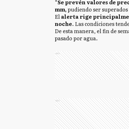
“
Se prevén valores de pre
mm,
pudiendo ser superados 
El
alerta rige principalmen
noche
. Las condiciones tend
De esta manera, el fin de se
pasado por agua.
Ads
Ads