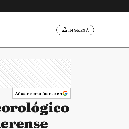
INGRESÁ
Añadir como fuente en
eorológico
aerense