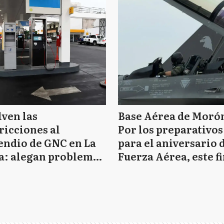
ven las
Base Aérea de Moró
ricciones al
Por los preparativos
endio de GNC en La
para el aniversario d
a: alegan problemas
Fuerza Aérea, este fi
l transporte
semana habrá práct