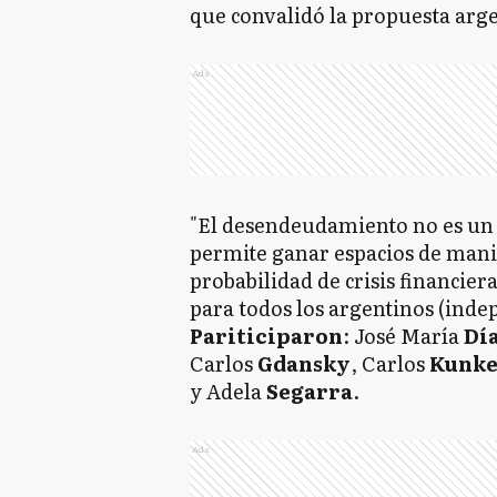
que convalidó la propuesta arge
Ads
"El desendeudamiento no es un f
permite ganar espacios de manio
probabilidad de crisis financier
para todos los argentinos (ind
Pariticiparon
: José María
Dí
Carlos
Gdansky
, Carlos
Kunke
y Adela
Segarra
.
Ads