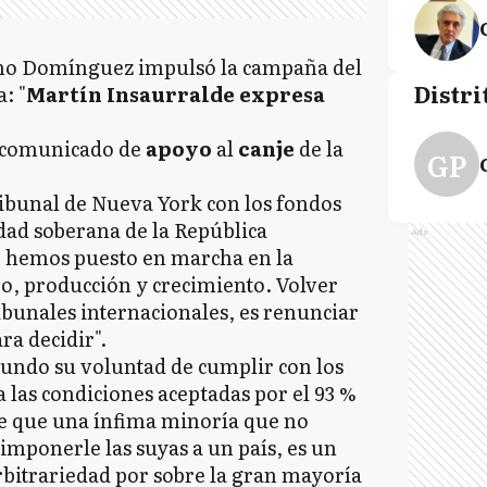
ismo Domínguez impulsó la campaña del
Distri
: "
Martín Insaurralde expresa
n comunicado de
apoyo
al
canje
de la
GP
ribunal de Nueva York con los fondos
idad soberana de la República
Ads
e hemos puesto en marcha en la
jo, producción y crecimiento. Volver
ibunales internacionales, es renunciar
ra decidir".
undo su voluntad de cumplir con los
las condiciones aceptadas por el 93 %
le que una ínfima minoría que no
imponerle las suyas a un país, es un
arbitrariedad por sobre la gran mayoría