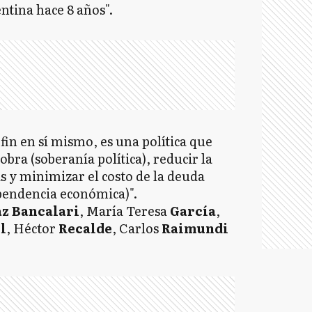
ntina hace 8 años".
in en sí mismo, es una política que
bra (soberanía política), reducir la
as y minimizar el costo de la deuda
ependencia económica)".
az Bancalari
, María Teresa
García
,
l
, Héctor
Recalde
, Carlos
Raimundi