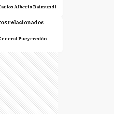
Carlos Alberto Raimundi
tos relacionados
Héctor Pedro Recalde
General Pueyrredón
Adela Segarra