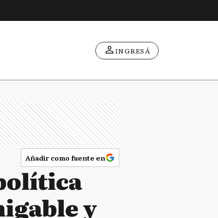
INGRESÁ
Añadir como fuente en
política
migable y