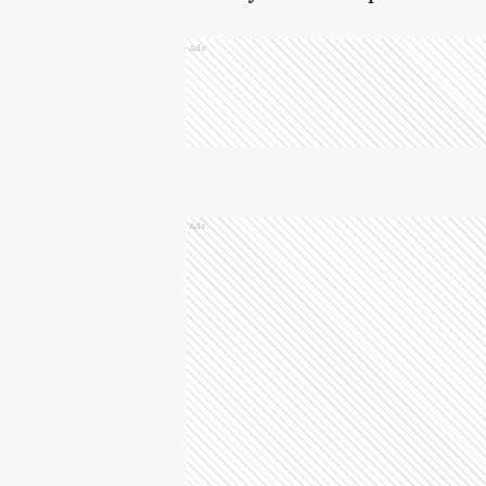
Ads
Ads