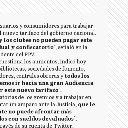
usuarios y consumidores para trabajar
al nuevo tarifazo del gobierno nacional.
y los clubes no pueden pagar este
ual y confiscatorio
", señaló en la
ndente del FPV.
cuestiona los aumentos, indicó hoy
bibliotecas, sociedades de fomento,
dores, centrales obreras y
todos los
remos ir hacia una gran Audiencia
r este nuevo tarifazo
".
orias de los gremios y a trabajar en
ntar un amparo ante la Justicia,
que le
ente no puede afrontar más
dos con sueldos devaluados
",
través de su cuenta de Twitter.