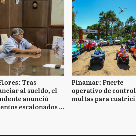
Flores: Tras
Pinamar: Fuerte
nciar al sueldo, el
operativo de control
endente anunció
multas para cuatrici
entos escalonados y
 de bono sin fecha