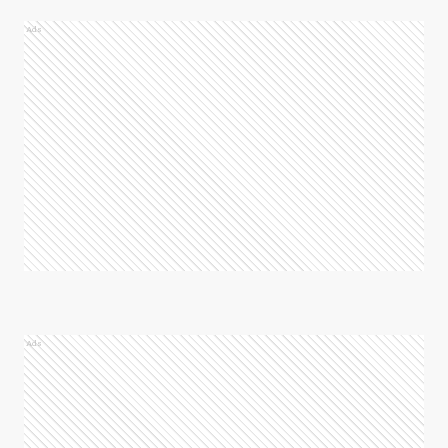
Ads
Ads