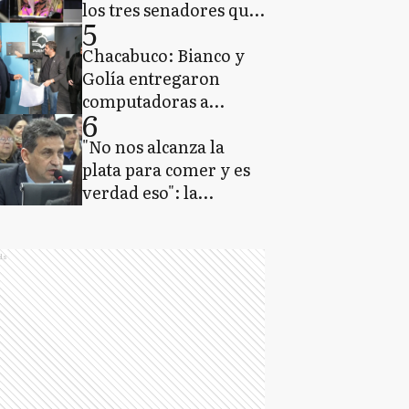
los tres senadores que
5
representan a la
provincia de Buenos
Chacabuco: Bianco y
Aires
Golía entregaron
computadoras a
6
estudiantes e
inauguraron
"No nos alcanza la
equipamiento del
plata para comer y es
Centro Universitario
verdad eso": la
sorpresiva frase de un
concejal de LLA de
Florencio Varela
ds