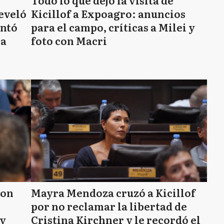
Todo lo que dejó la visita de
eveló
Kicillof a Expoagro: anuncios
antó
para el campo, críticas a Milei y
ia
foto con Macri
con
Mayra Mendoza cruzó a Kicillof
por no reclamar la libertad de
 y
Cristina Kirchner y le recordó el