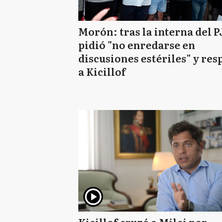
Morón: tras la interna del P
pidió "no enredarse en
discusiones estériles" y res
a Kicillof