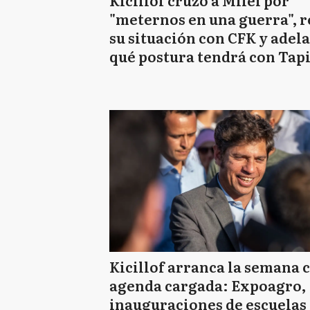
Kicillof cruzó a Milei por
"meternos en una guerra", r
su situación con CFK y adel
qué postura tendrá con Tap
Kicillof arranca la semana 
agenda cargada: Expoagro,
inauguraciones de escuelas