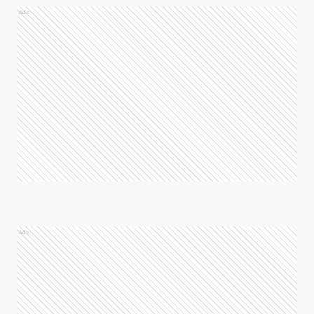
Ads
Ads