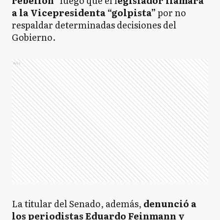
rebelión”
luego que el l
egislador llamara
a la Vicepresidenta “golpista”
por no
respaldar determinadas decisiones del
Gobierno.
Ads
La titular del Senado, además,
denunció a
los periodistas Eduardo Feinmann y