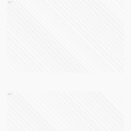
Ads
Ads