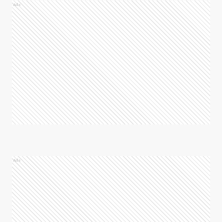
Ads
Ads