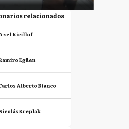
onarios relacionados
Axel Kicillof
Ramiro Egüen
Carlos Alberto Bianco
Nicolás Kreplak