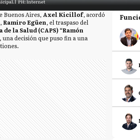
icipal.
|
PH: Internet
de Buenos Aires,
Axel Kicillof
, acordó
Funci
o,
Ramiro Egüen
, el traspaso del
a de la Salud (CAPS) “Ramón
, una decisión que puso fin a una
tiones.