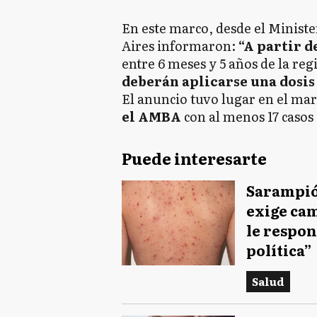
En este marco, desde el Ministe
Aires informaron:
“A partir de
entre 6 meses y 5 años de la re
deberán aplicarse una dosis
El anuncio tuvo lugar en el ma
el AMBA
con al menos 17 casos
Puede interesarte
Sarampió
exige ca
le respo
política”
Salud