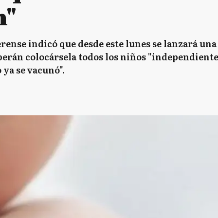
n"
erense indicó que desde este lunes se lanzará un
erán colocársela todos los niños "independiente
o ya se vacunó".