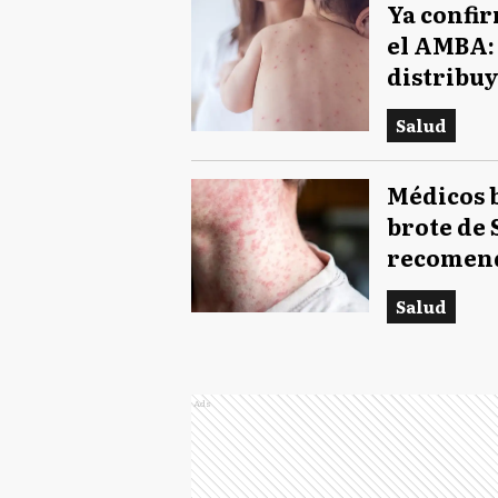
Ya confir
el AMBA: 
distribuy
Salud
Médicos 
brote de
recomen
Salud
Ads